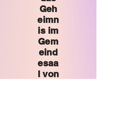
Geh
eimn
is im
Gem
eind
esaa
l von
St.
Pank
ratiu
s
gelüf