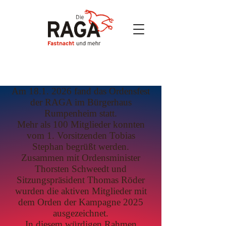
Am
18.1. 2026
fand das Ordensfest
der RAGA im Bürgerhaus
Rumpenheim statt.
Mehr als 100 Mitglieder konnten
vom 1. Vorsitzenden Tobias
Stephan begrüßt werden.
Zusammen mit Ordensminister
Thorsten Schweedt und
Sitzungspräsident Thomas Röder
wurden die aktiven Mitglieder mit
dem Orden der Kampagne 2025
ausgezeichnet.
In diesem würdigen Rahmen