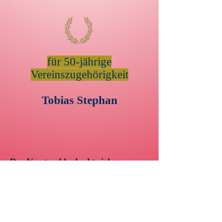
für 50-jährige
Vereinszugehörigkeit
Tobias Stephan
Der Vorstand bedankt sich ganz
herzlich für die langjährige Treue
und wünscht allen weiterhin Spaß
und Freude im Verein bei guter
Gesundheit.