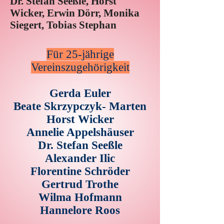
Dr. Stefan Seeßle, Horst
Wicker, Erwin Dörr, Monika
Siegert, Tobias Stephan
Für 25-jährige
Vereinszugehörigkeit
Gerda Euler
Beate Skrzypczyk- Marten
Horst Wicker
Annelie Appelshäuser
Dr. Stefan Seeßle
Alexander Ilic
Florentine Schröder
Gertrud Trothe
Wilma Hofmann
Hannelore Roos