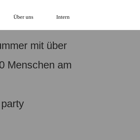
Über uns
Intern
mmer mit über
00
Menschen am
 party