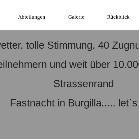
Abteilungen
Galerie
Rückblick
tter, tolle
Stimmung, 40 Zugnu
eilnehmern und weit über 10.0
Strassenrand
Fastnacht in Burgilla..... let`s